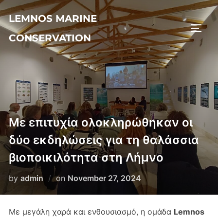
LEMNOS MARINE
CONSERVATION
Με επιτυχία ολοκληρώθηκαν οι
δύο εκδηλώσεις για τη θαλάσσια
βιοποικιλότητα στη Λήμνο
by
admin
on
November 27, 2024
Με μεγάλη χαρά και ενθουσιασμό, η ομάδα
Lemnos